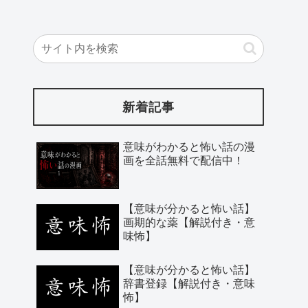
新着記事
意味がわかると怖い話の漫
画を全話無料で配信中！
【意味が分かると怖い話】
画期的な薬【解説付き・意
味怖】
【意味が分かると怖い話】
辞書登録【解説付き・意味
怖】