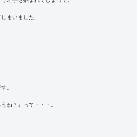
とう左手を掴まれてしまって。
てしまいました。
です。
ろうね？』って・・・。