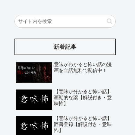
新着記事
意味がわかると怖い話の漫
画を全話無料で配信中！
【意味が分かると怖い話】
画期的な薬【解説付き・意
味怖】
【意味が分かると怖い話】
辞書登録【解説付き・意味
怖】