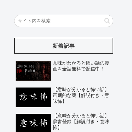
新着記事
意味がわかると怖い話の漫
画を全話無料で配信中！
【意味が分かると怖い話】
画期的な薬【解説付き・意
味怖】
【意味が分かると怖い話】
辞書登録【解説付き・意味
怖】