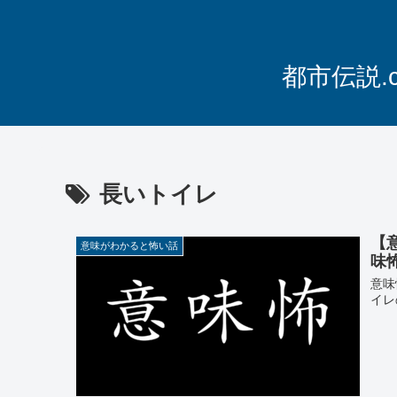
都市伝説.
長いトイレ
【
意味がわかると怖い話
味
意味
イレ