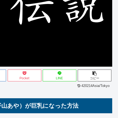
Pocket
LINE
コピー
420214Asia/Tokyo
、平山あや）が巨乳になった方法