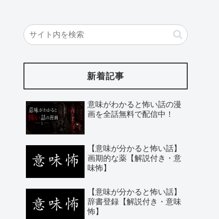
新着記事
意味がわかると怖い話の漫
画を全話無料で配信中！
【意味が分かると怖い話】
画期的な薬【解説付き・意
味怖】
【意味が分かると怖い話】
辞書登録【解説付き・意味
怖】