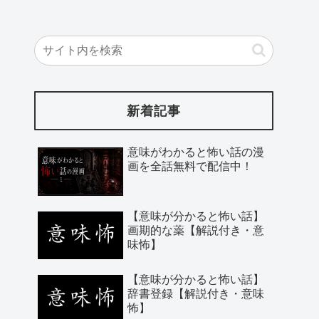
新着記事
意味がわかると怖い話の漫
画を全話無料で配信中！
【意味が分かると怖い話】
画期的な薬【解説付き・意
味怖】
【意味が分かると怖い話】
辞書登録【解説付き・意味
怖】