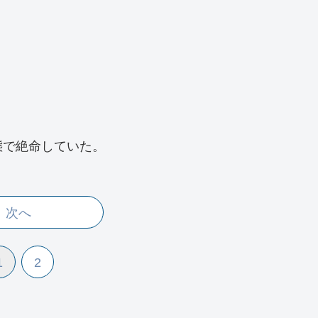
態で絶命していた。
次へ
1
2