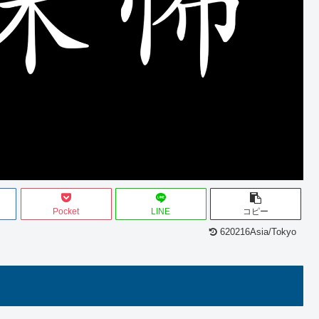
Pocket
LINE
コピー
620216Asia/Tokyo