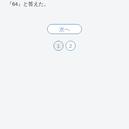
『64』と答えた。
次へ
1
2