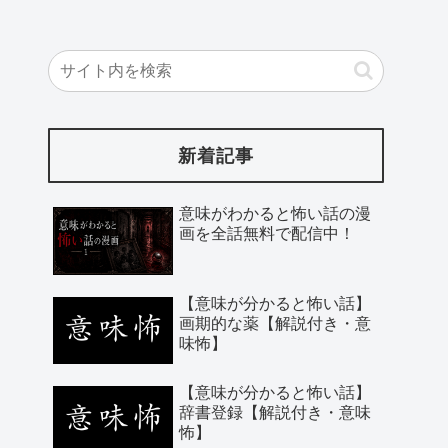
新着記事
意味がわかると怖い話の漫
画を全話無料で配信中！
【意味が分かると怖い話】
画期的な薬【解説付き・意
味怖】
【意味が分かると怖い話】
辞書登録【解説付き・意味
怖】